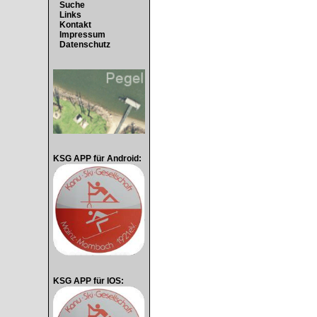
Suche
Links
Kontakt
Impressum
Datenschutz
KSG APP für Android:
KSG APP für IOS: