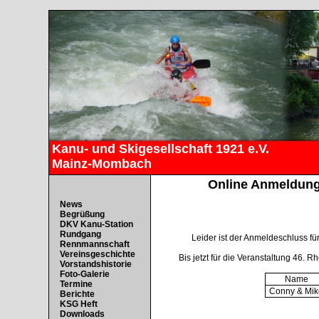
Kanu- und Skigesellschaft 1921 e.V.
Mainz-Mombach
Online Anmeldung 
News
Begrüßung
DKV Kanu-Station
Rundgang
Leider ist der Anmeldeschluss fü
Rennmannschaft
Vereinsgeschichte
Bis jetzt für die Veranstaltung 46
Vorstandshistorie
Foto-Galerie
Name
Termine
Conny & Mik
Berichte
KSG Heft
Downloads