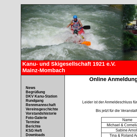
Kanu- und Skigesellschaft 1921 e.V.
Mainz-Mombach
Online Anmeldung 
News
Begrüßung
DKV Kanu-Station
Rundgang
Leider ist der Anmeldeschluss fü
Rennmannschaft
Vereinsgeschichte
Bis jetzt für die Veranst
Vorstandshistorie
Foto-Galerie
Name
Termine
Michael & Corneli
Berichte
Sabine Arno
KSG Heft
Downloads
Tina & Roland A