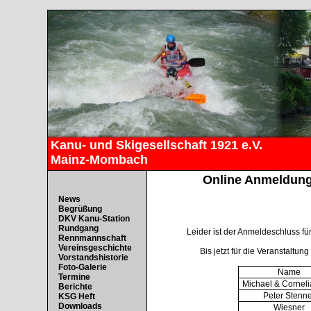
Kanu- und Skigesellschaft 1921 e.V.
Mainz-Mombach
Online Anmeldung 
News
Begrüßung
DKV Kanu-Station
Rundgang
Leider ist der Anmeldeschluss fü
Rennmannschaft
Vereinsgeschichte
Bis jetzt für die Veranstaltu
Vorstandshistorie
Foto-Galerie
Name
Termine
Michael & Corneli
Berichte
Peter Stenne
KSG Heft
Downloads
Wiesner