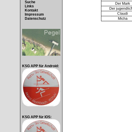
Suche
Der Mark
Links
Der jugendlic
Kontakt
Claudi
Impressum
Micha
Datenschutz
KSG APP für Android:
KSG APP für IOS: