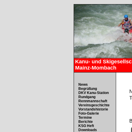
Kanu- und Skigesellsch
Mainz-Mombach
News
Begrüßung
N
DKV Kanu-Station
Rundgang
T
Rennmannschaft
Vereinsgeschichte
Vorstandshistorie
Foto-Galerie
Termine
B
Berichte
KSG Heft
Downloads